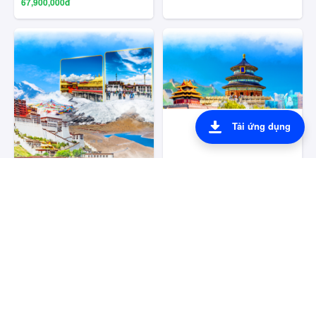
67,900,000đ
Tải ứng dụng
Tour Tây Tạng
Tour Bắc Kinh - Thượng Hải
39,990,000đ
24,990,000đ