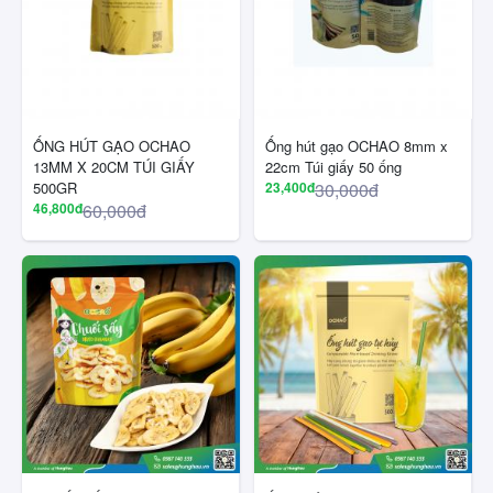
ỐNG HÚT GẠO OCHAO
Ống hút gạo OCHAO 8mm x
13MM X 20CM TÚI GIẤY
22cm Túi giấy 50 ống
500GR
23,400đ
30,000đ
46,800đ
60,000đ