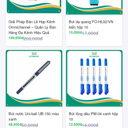
Giải Pháp Bán Lẻ Hợp Kênh
Bút dạ quang FO-HL02/VN
Omnichannel – Quản Lý Bán
biển hộp 10
Hàng Đa Kênh Hiệu Quả
15,000đ
17,000đ
199,000đ
209,000đ
Bút nước Uni-ball UB-150 màu
Bút lông dầu PM-04 xanh hộp
xanh
10
48,500đ
50,000đ
12,500đ
14,000đ