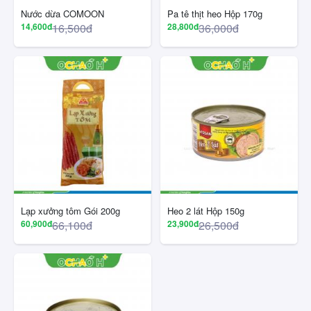
Nước dừa COMOON
Pa tê thịt heo Hộp 170g
14,600đ
16,500đ
28,800đ
36,000đ
Lạp xưởng tôm Gói 200g
Heo 2 lát Hộp 150g
60,900đ
66,100đ
23,900đ
26,500đ