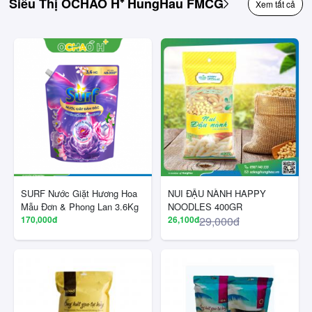
Siêu Thị OCHAO H⁺ HungHau FMCG
Xem tất cả
SURF Nước Giặt Hương Hoa
NUI ĐẬU NÀNH HAPPY
Mẫu Đơn & Phong Lan 3.6Kg
NOODLES 400GR
170,000đ
26,100đ
29,000đ