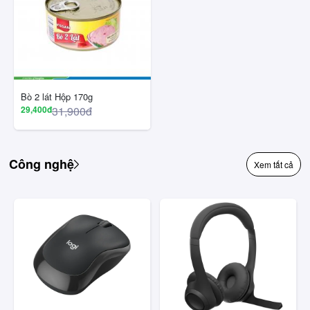
Bò 2 lát Hộp 170g
29,400đ
31,900đ
Công nghệ
Xem tất cả