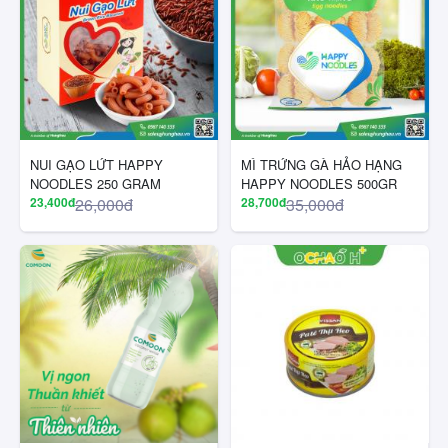
NUI GẠO LỨT HAPPY
MÌ TRỨNG GÀ HẢO HẠNG
NOODLES 250 GRAM
HAPPY NOODLES 500GR
23,400đ
26,000đ
28,700đ
35,000đ