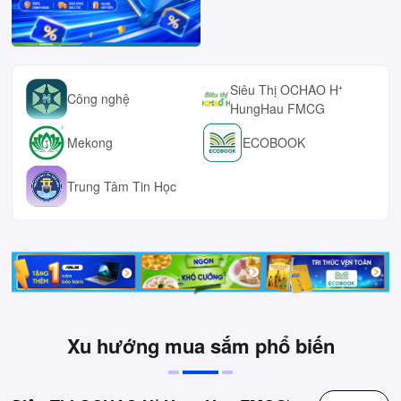
Siêu Thị OCHAO H⁺
Công nghệ
HungHau FMCG
Mekong
ECOBOOK
Trung Tâm Tin Học
Xu hướng mua sắm phổ biến