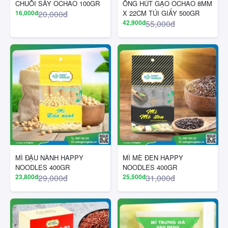
CHUỐI SẤY OCHAO 100GR
ỐNG HÚT GẠO OCHAO 8MM
16,000đ
20,000đ
X 22CM TÚI GIẤY 500GR
42,900đ
55,000đ
MÌ ĐẬU NÀNH HAPPY
MÌ MÈ ĐEN HAPPY
NOODLES 400GR
NOODLES 400GR
23,800đ
29,000đ
25,500đ
31,000đ